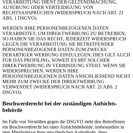
VERARBEITUNG DIENT DER GELTENDMACHUNG,
AUSÜBUNG ODER VERTEIDIGUNG VON
RECHTSANSPRÜCHEN (WIDERSPRUCH NACH ART. 21
ABS. 1 DSGVO).
WERDEN IHRE PERSONENBEZOGENEN DATEN
VERARBEITET, UM DIREKTWERBUNG ZU BETREIBEN,
SO HABEN SIE DAS RECHT, JEDERZEIT WIDERSPRUCH
GEGEN DIE VERARBEITUNG SIE BETREFFENDER
PERSONENBEZOGENER DATEN ZUM ZWECKE
DERARTIGER WERBUNG EINZULEGEN; DIES GILT AUCH
FÜR DAS PROFILING, SOWEIT ES MIT SOLCHER
DIREKTWERBUNG IN VERBINDUNG STEHT. WENN SIE
WIDERSPRECHEN, WERDEN IHRE
PERSONENBEZOGENEN DATEN ANSCHLIESSEND NICHT
MEHR ZUM ZWECKE DER DIREKTWERBUNG
VERWENDET (WIDERSPRUCH NACH ART. 21 ABS. 2
DSGVO).
Beschwerde­recht bei der zuständigen Aufsichts­
behörde
Im Falle von Verstößen gegen die DSGVO steht den Betroffenen
ein Beschwerderecht bei einer Aufsichtsbehörde, insbesondere in
dem Mitgliedstaat ihres gewöhnlichen Aufenthalts, ihres