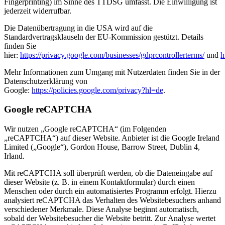
Fingerprinting) im Sinne des TTDSG umfasst. Die Einwilligung ist
jederzeit widerrufbar.
Die Datenübertragung in die USA wird auf die
Standardvertragsklauseln der EU-Kommission gestützt. Details
finden Sie
hier:
https://privacy.google.com/businesses/gdprcontrollerterms/
und
h
Mehr Informationen zum Umgang mit Nutzerdaten finden Sie in der
Datenschutzerklärung von
Google:
https://policies.google.com/privacy?hl=de
.
Google reCAPTCHA
Wir nutzen „Google reCAPTCHA“ (im Folgenden
„reCAPTCHA“) auf dieser Website. Anbieter ist die Google Ireland
Limited („Google“), Gordon House, Barrow Street, Dublin 4,
Irland.
Mit reCAPTCHA soll überprüft werden, ob die Dateneingabe auf
dieser Website (z. B. in einem Kontaktformular) durch einen
Menschen oder durch ein automatisiertes Programm erfolgt. Hierzu
analysiert reCAPTCHA das Verhalten des Websitebesuchers anhand
verschiedener Merkmale. Diese Analyse beginnt automatisch,
sobald der Websitebesucher die Website betritt. Zur Analyse wertet