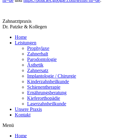
hl=de
und
https://policies.google.com/terms?hl=de
.
Zahnarztpraxis
Dr. Patzke & Kollegen
Home
Leistungen
Prophylaxe
Zahnerhalt
Parodontologie
Ästhetik
Zahnersatz
Implantologie / Chirurgie
Kinderzahnheilkunde
Schienentherapie
Ernährungsberatung
Kieferorthopädie
Laserzahnheilkunde
Unsere Praxis
Kontakt
Menü
Home